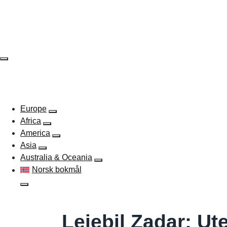
Skip
to
content
EUROPE
AFRICA
AMERICA
ASIA
AUSTR
Europe
Africa
America
Asia
Australia & Oceania
Norsk bokmål
Leiebil Zadar: Ut