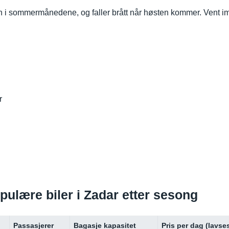
en i sommermånedene, og faller brått når høsten kommer. Vent imi
r
opulære biler i Zadar etter sesong
Passasjerer
Bagasje kapasitet
Pris per dag (lavs