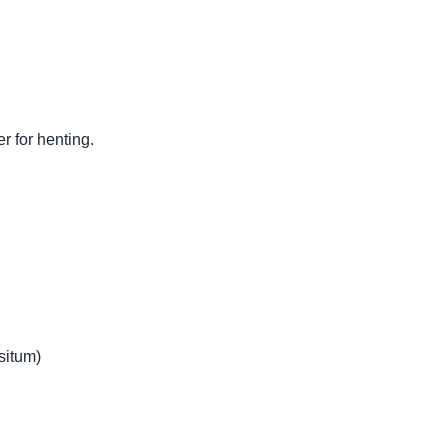
r for henting.
situm)