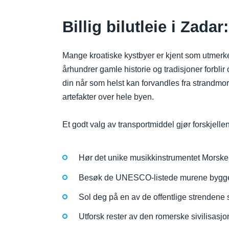
Billig bilutleie i Zada
Mange kroatiske kystbyer er kjent som utmerked
århundrer gamle historie og tradisjoner forblir 
din når som helst kan forvandles fra strandmor
artefakter over hele byen.
Et godt valg av transportmiddel gjør forskjellen
Hør det unike musikkinstrumentet Morske Or
Besøk de UNESCO-listede murene bygget u
Sol deg på en av de offentlige strendene 
Utforsk rester av den romerske sivilisasj