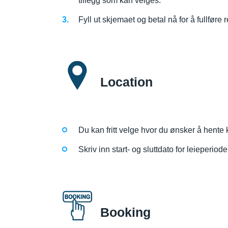
tillegg som kan velges.
Fyll ut skjemaet og betal nå for å fullfø
Location
Du kan fritt velge hvor du ønsker å hente k
Skriv inn start- og sluttdato for leieperiod
Booking