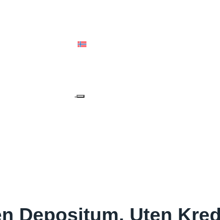
ALIA & OCEANIA
NORSK BOKMÅL
en Depositum, Uten Kred