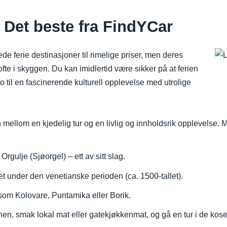
r: Det beste fra FindYCar
e ferie destinasjoner til rimelige priser, men deres
ofte i skyggen. Du kan imidlertid være sikker på at ferien
o til en fascinerende kulturell opplevelse med utrolige
 mellom en kjedelig tur og en livlig og innholdsrik opplevelse. Me
gulje (Sjøorgel) – ett av sitt slag.
nder den venetianske perioden (ca. 1500-tallet).
som Kolovare, Puntamika eller Borik.
onen, smak lokal mat eller gatekjøkkenmat, og gå en tur i de k