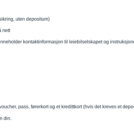
orsikring, uten depositum)
å nett
neholder kontaktinformasjon til leiebilselskapet og instruksjone
oucher, pass, førerkort og et kredittkort (hvis det kreves et depo
n din.