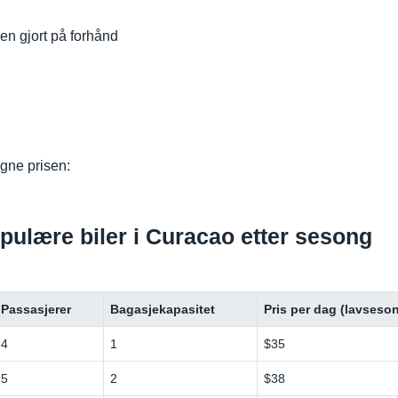
n gjort på forhånd
gne prisen:
opulære biler i Curacao etter sesong
Passasjerer
Bagasjekapasitet
Pris per dag (lavseso
4
1
$35
5
2
$38