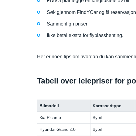
Prøv å planlegge en langtidsleie av bil
Søk gjennom FindYCar og få reservasjone
Sammenlign prisen
Ikke betal ekstra for flyplasshenting.
Her er noen tips om hvordan du kan sammenli
Tabell over leiepriser for p
Bilmodell
Karosseritype
Kia Picanto
Bybil
Hyundai Grand i10
Bybil