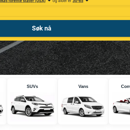
SUVs
Vans
Conv