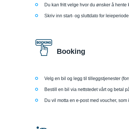
Du kan fritt velge hvor du ønsker å hente k
Skriv inn start- og sluttdato for leieperiod
Booking
Velg en bil og legg til tilleggstjenester (f
Bestill en bil via nettstedet vårt og betal p
Du vil motta en e-post med voucher, som in