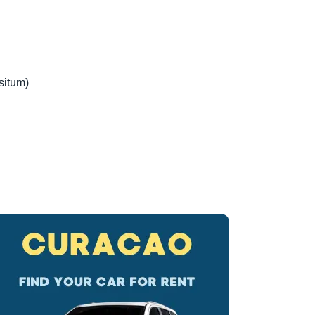
situm)