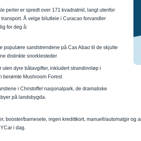
e perler er spredt over 171 kvadratmil, langt utenfor
g transport. Å velge bilutleie i Curacao forvandler
ig for deg å:
de populære sandstrendene på Cas Abao til de skjulte
ne distinkte snorklesteder
uten dyre båtavgifter, inkludert strandinnløp i
en berømte Mushroom Forest
urstiene i Christoffel nasjonalpark, de dramatiske
sbyer på landsbygda.
er, booster/barnesete, ingen kredittkort, manuell/automatgir og a
dYCar i dag.