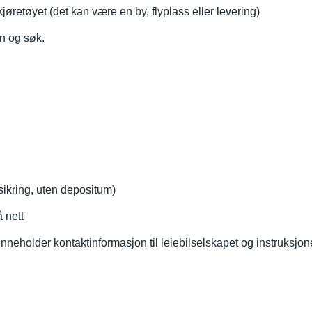
jøretøyet (det kan være en by, flyplass eller levering)
en og søk.
orsikring, uten depositum)
å nett
neholder kontaktinformasjon til leiebilselskapet og instruksjone