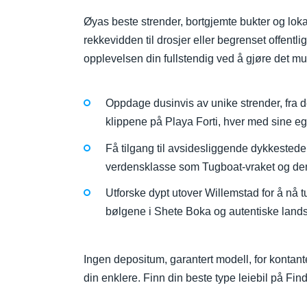
Øyas beste strender, bortgjemte bukter og lokal
rekkevidden til drosjer eller begrenset offentli
opplevelsen din fullstendig ved å gjøre det mul
Oppdage dusinvis av unike strender, fra 
klippene på Playa Forti, hver med sine eg
Få tilgang til avsidesliggende dykkesteder 
verdensklasse som Tugboat-vraket og d
Utforske dypt utover Willemstad for å nå t
bølgene i Shete Boka og autentiske land
Ingen depositum, garantert modell, for kontant
din enklere. Finn din beste type leiebil på Fin