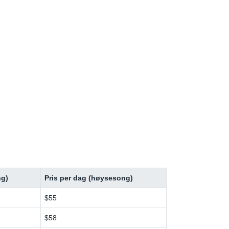
ng)
Pris per dag (høysesong)
$55
$58