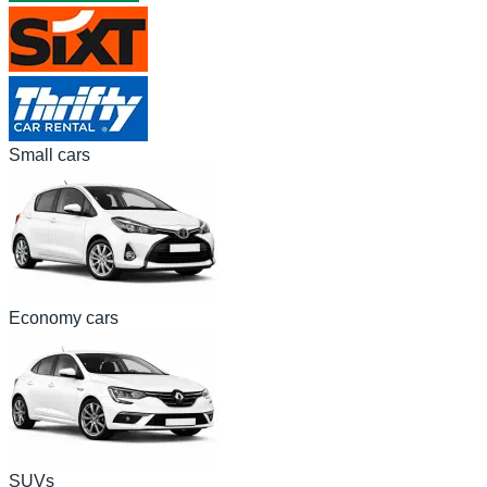
Small cars
Economy cars
SUVs