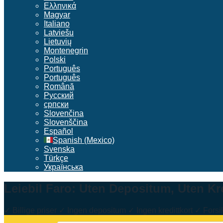
Ελληνικά
Magyar
Italiano
Latviešu
Lietuvių
Montenegrin
Polski
Português
Português
Română
Русский
српски
Slovenčina
Slovenščina
Español
Spanish (Mexico)
Svenska
Türkçe
Українська
Leiebil Faro: Uten Depositum, Uten Kre
✓ Billige priser ✓ Ingen depositum ✓ Ingen kredittkort ✓ Forsik