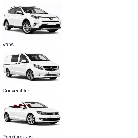
Vans
Convertibles
Premium cars