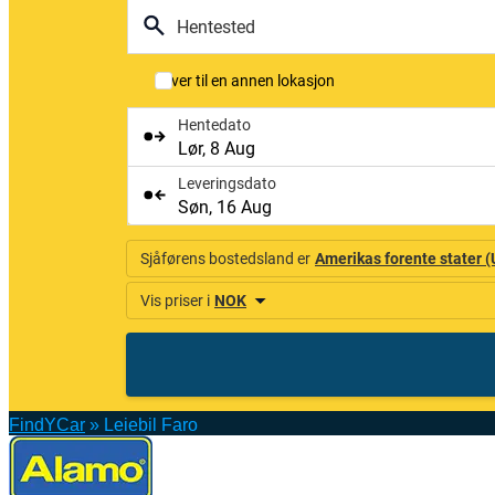
FindYCar
»
Leiebil Faro