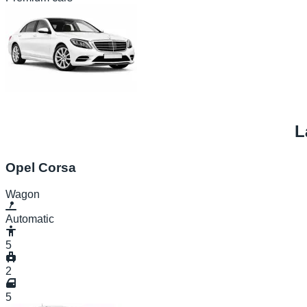
L
Opel Corsa
Wagon
Automatic
5
2
5