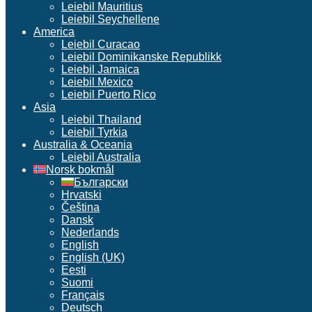
Leiebil Mauritius
Leiebil Seychellene
America
Leiebil Curacao
Leiebil Dominikanske Republikk
Leiebil Jamaica
Leiebil Mexico
Leiebil Puerto Rico
Asia
Leiebil Thailand
Leiebil Tyrkia
Australia & Oceania
Leiebil Australia
Norsk bokmål
Български
Hrvatski
Čeština
Dansk
Nederlands
English
English (UK)
Eesti
Suomi
Français
Deutsch