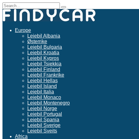
Skip
Search
to
for:
content
Europe
Leiebil Albania
Østerrike
Leiebil Bulgaria
Leiebil Kroatia
Leiebil Kypros
Leiebil Tsjekkia
Leiebil Finland
Leiebil Frankrike
Leiebil Hellas
Leiebil Island
Leiebil Italia
Leiebil Monaco
Leiebil Montenegro
Leiebil Norge
Leiebil Portugal
Leiebil Spania
Leiebil Sverige
Leiebil Sveits
Africa