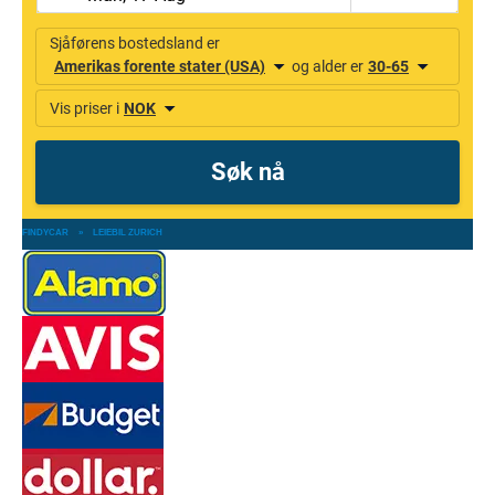
FINDYCAR
»
LEIEBIL ZURICH