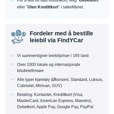
For å leie bil uten kredittkort, velg "
Debetkort
"
eller "
Uten Kredittkort
" i søkefilteret.
Fordeler med å bestille
leiebil via FindYCar
Vi sammenligner leiebilpriser i 165 land
Over 1000 lokale og internasjonale
bilutleiefirmaer
Alle typer kjøretøy (Økonomi, Standard, Luksus,
Cabriolet, Minivan, SUV)
Betaling: Kontanter, Kredittkort (Visa,
MasterCard, American Express, Maestro),
Debetkort, Apple Pay, Google Pay, PayPal