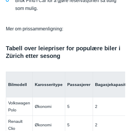
Bruk FindYCar for å gjøre reservasjonen så tidlig
som mulig.
Mer om prissammenligning:
Tabell over leiepriser for populære biler i
Zürich etter sesong
Bilmodell
Karosseritype
Passasjerer
Bagasjekapasitet
Volkswagen
Økonomi
5
2
Polo
Renault
Økonomi
5
2
Clio