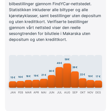
bilbestillinger gjennom FindYCar-nettstedet.
Statistikken inkluderer alle biltyper og alle
kjøretøyklasser, samt bestillinger uten depositum
og uten kredittkort. Verifiserte bestillinger
gjennom vårt nettsted viser den reelle
sesongtrenden for bilutleie i Makarska uten
depositum og uten kredittkort.
58 €
49 €
39 €
30 €
22 €
21 €
19 €
18 €
18 €
17 €
16 €
15 €
JAN
FEB
MAR
APR
MAI
JUN
JUL
AUG
SEP
OKT
NOV
DES