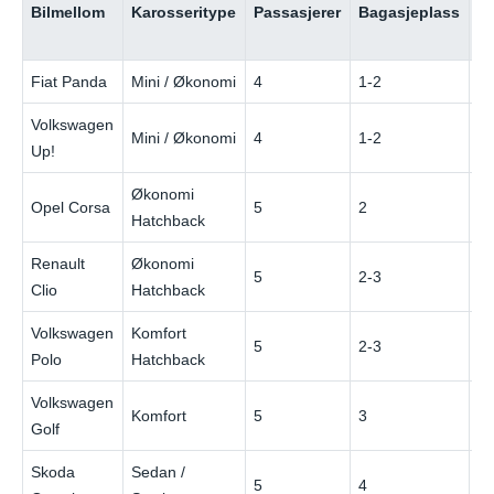
Bilmellom
Karosseritype
Passasjerer
Bagasjeplass
d
(l
Fiat Panda
Mini / Økonomi
4
1-2
€
Volkswagen
Mini / Økonomi
4
1-2
€
Up!
Økonomi
Opel Corsa
5
2
€
Hatchback
Renault
Økonomi
5
2-3
€
Clio
Hatchback
Volkswagen
Komfort
5
2-3
€
Polo
Hatchback
Volkswagen
Komfort
5
3
€
Golf
Skoda
Sedan /
5
4
€