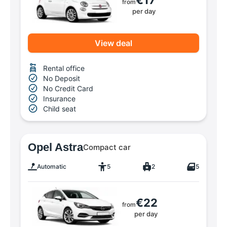
€17
from
per day
View deal
Rental office
No Deposit
No Credit Card
Insurance
Child seat
Opel Astra
Compact car
Automatic
5
2
5
€22
from
per day