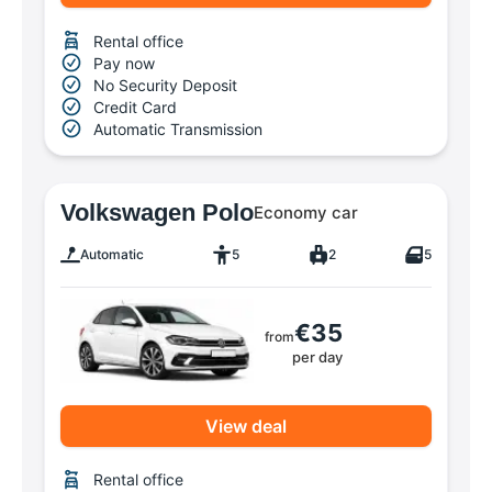
Rental office
Pay now
No Security Deposit
Credit Card
Automatic Transmission
Volkswagen Polo
Economy car
Automatic
5
2
5
€35
from
per day
View deal
Rental office