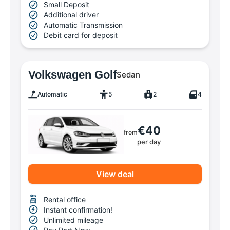
Small Deposit
Additional driver
Automatic Transmission
Debit card for deposit
Volkswagen Golf
Sedan
Automatic
5
2
4
€40
from
per day
View deal
Rental office
Instant confirmation!
Unlimited mileage