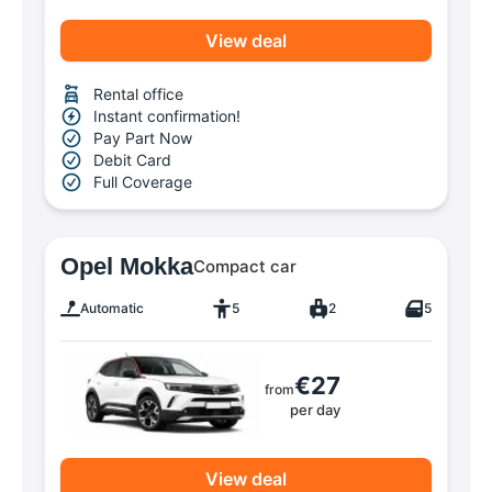
View deal
Rental office
Instant confirmation!
Pay Part Now
Debit Card
Full Coverage
Opel Mokka
Compact car
Automatic
5
2
5
€27
from
per day
View deal