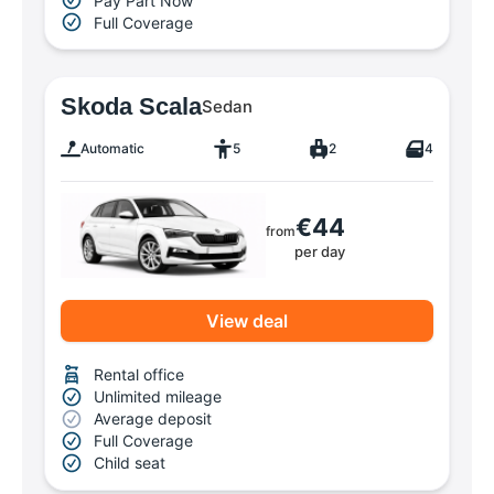
Pay Part Now
Full Coverage
Skoda Scala
Sedan
Automatic
5
2
4
€44
from
per day
View deal
Rental office
Unlimited mileage
Average deposit
Full Coverage
Child seat