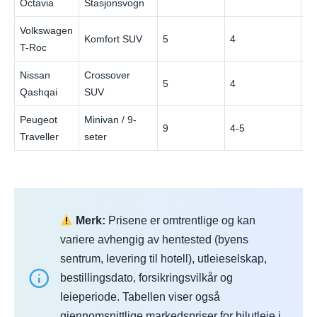
Octavia
Stasjonsvogn
Volkswagen
Komfort SUV
5
4
€
T-Roc
Nissan
Crossover
5
4
€
Qashqai
SUV
Peugeot
Minivan / 9-
9
4-5
€
Traveller
seter
Merk:
Prisene er omtrentlige og kan
variere avhengig av hentested (byens
sentrum, levering til hotell), utleieselskap,
bestillingsdato, forsikringsvilkår og
leieperiode. Tabellen viser også
gjennomsnittlige markedspriser for bilutleie i