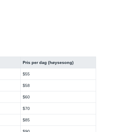
Pris per dag (høysesong)
$55
$58
$60
$70
$85
$90