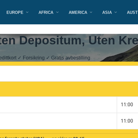
EUROPE
AFRICA
AMERICA
ASIA
AUST
ten Depositum, Uten Kre
dittkort ✓ Forsikring ✓ Gratis avbestilling