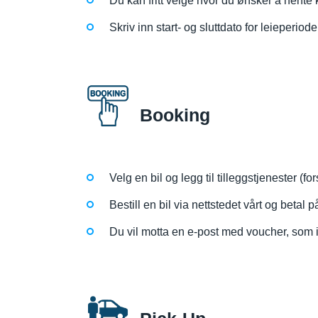
Du kan fritt velge hvor du ønsker å hente k
Skriv inn start- og sluttdato for leieperiod
Booking
Velg en bil og legg til tilleggstjenester (f
Bestill en bil via nettstedet vårt og betal p
Du vil motta en e-post med voucher, som in