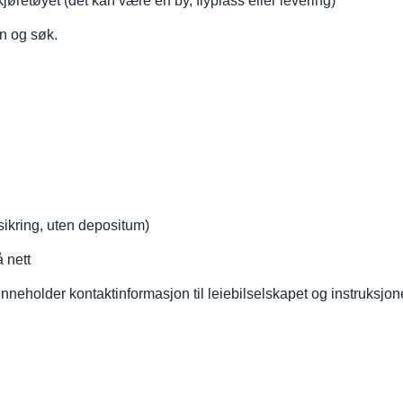
jøretøyet (det kan være en by, flyplass eller levering)
en og søk.
orsikring, uten depositum)
å nett
neholder kontaktinformasjon til leiebilselskapet og instruksjone