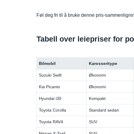
Føl deg fri til å bruke denne pris-sammenlign
Tabell over leiepriser for p
Bilmobil
Karosseritype
Suzuki Swift
Økonomi
Kia Picanto
Økonomi
Hyundai i30
Kompakt
Toyota Corolla
Standard sedan
Toyota RAV4
SUV
Nissan X-Trail
SUV