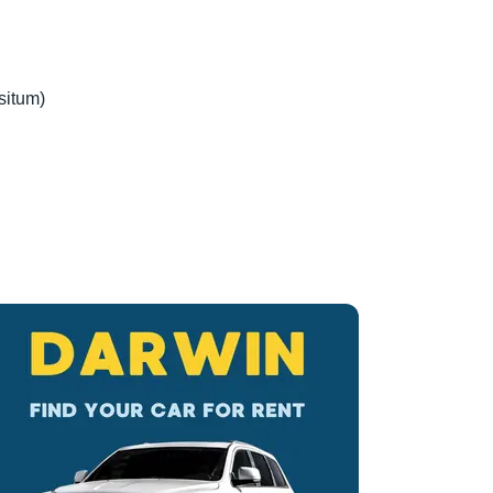
situm)