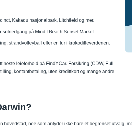
cinct, Kakadu nasjonalpark, Litchfield og mer.
 solnedgang på Mindil Beach Sunset Market.
ing, strandvolleyball eller en tur i krokodilleverdenen.
ditt neste leieforhold på FindYCar. Forsikring (CDW, Full
illing, kontantbetaling, uten kredittkort og mange andre
 Darwin?
 sin hovedstad, noe som antyder ikke bare et begrenset utvalg, me