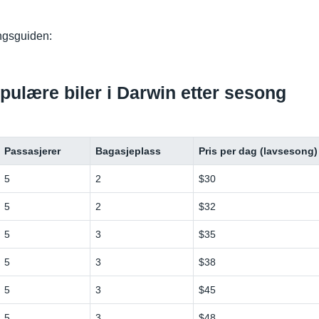
ingsguiden:
opulære biler i Darwin etter sesong
Passasjerer
Bagasjeplass
Pris per dag (lavsesong)
5
2
$30
5
2
$32
5
3
$35
5
3
$38
5
3
$45
5
3
$48