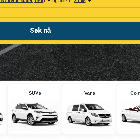
SUVs
Vans
Conv