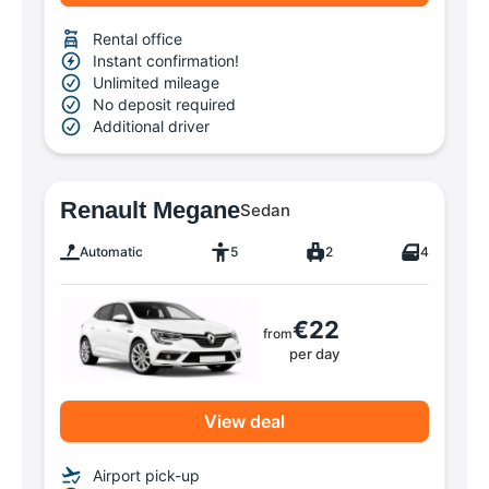
Rental office
Instant confirmation!
Unlimited mileage
No deposit required
Additional driver
Renault Megane
Sedan
Automatic
5
2
4
€22
from
per day
View deal
Airport pick-up