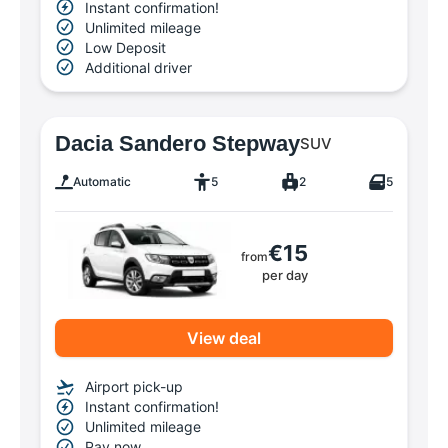
Instant confirmation!
Unlimited mileage
Low Deposit
Additional driver
Dacia Sandero Stepway
SUV
Automatic
5
2
5
€15
from
per day
View deal
Airport pick-up
Instant confirmation!
Unlimited mileage
Pay now