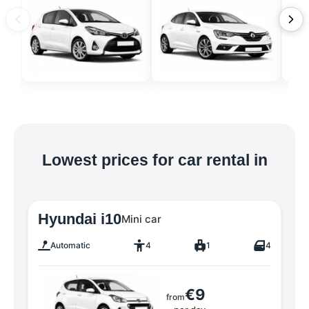
Lowest prices for car rental in
Hyundai i10
Mini car
Automatic
4
1
4
€9
from