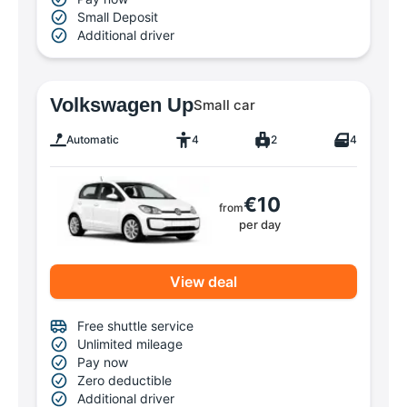
Small Deposit
Additional driver
Volkswagen Up
Small car
Automatic
4
2
4
€10
from
per day
View deal
Free shuttle service
Unlimited mileage
Pay now
Zero deductible
Additional driver