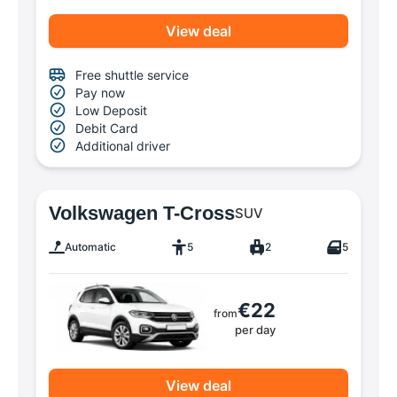
View deal
Free shuttle service
Pay now
Low Deposit
Debit Card
Additional driver
Volkswagen T-Cross
SUV
Automatic
5
2
5
€22
from
per day
View deal