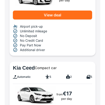
per day
View deal
Airport pick-up
Unlimited mileage
No Deposit
No Credit Card
Pay Part Now
Additional driver
Kia Ceed
Compact car
Automatic
5
2
5
€17
from
per day