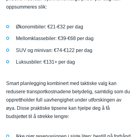
oppsummeres slik:
Økonomibiler: €21-€32 per dag
Mellomklassebiler: €39-€68 per dag
SUV og minivan: €74-€122 per dag
Luksusbiler: €131+ per dag
Smart planlegging kombinert med taktiske valg kan
redusere transportkostnadene betydelig, samtidig som du
opprettholder full uavhengighet under utforskingen av
øya. Disse praktiske tipsene kan hjelpe deg å få
budsjettet til å strekke lengre:
Ikke gjør reservasjonen i siste liten; bestill på forhånd