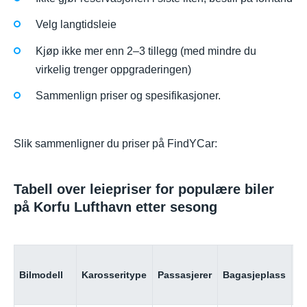
Velg langtidsleie
Kjøp ikke mer enn 2–3 tillegg (med mindre du
virkelig trenger oppgraderingen)
Sammenlign priser og spesifikasjoner.
Slik sammenligner du priser på FindYCar:
Tabell over leiepriser for populære biler
på Korfu Lufthavn etter sesong
Pr
Bilmodell
Karosseritype
Passasjerer
Bagasjeplass
d
(l