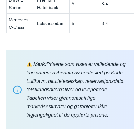
5
3-4
€
Series
Hatchback
Mercedes
Luksussedan
5
3-4
€
C-Class
Merk:
Prisene som vises er veiledende og
kan variere avhengig av hentested på Korfu
Lufthavn, bilutleieselskap, reservasjonsdato,
forsikringsalternativer og leieperiode.
Tabellen viser gjennomsnittlige
markedsestimater og garanterer ikke
tilgjengelighet til de oppførte prisene.