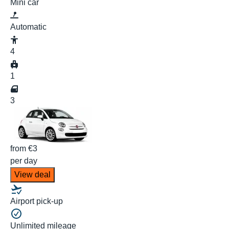
Mini car
Automatic
4
1
3
from
€3
per day
View deal
Airport pick-up
Unlimited mileage