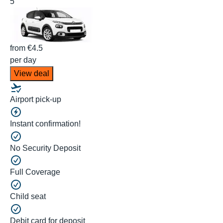
5
from
€4.5
per day
View deal
Airport pick-up
Instant confirmation!
No Security Deposit
Full Coverage
Child seat
Debit card for deposit