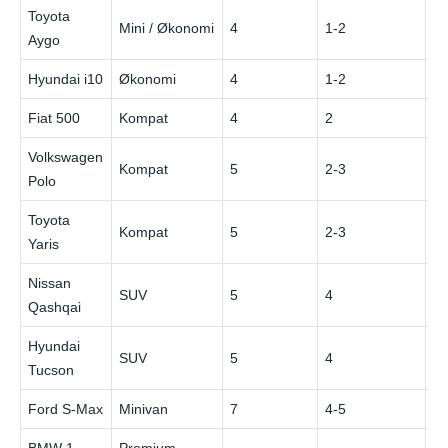
Toyota
Mini / Økonomi
4
1-2
€
Aygo
Hyundai i10
Økonomi
4
1-2
€
Fiat 500
Kompat
4
2
€
Volkswagen
Kompat
5
2-3
€
Polo
Toyota
Kompat
5
2-3
€
Yaris
Nissan
SUV
5
4
€
Qashqai
Hyundai
SUV
5
4
€
Tucson
Ford S-Max
Minivan
7
4-5
€
BMW 1
Premium