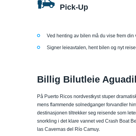
Pick-Up
Ved henting av bilen må du vise frem din v
Signer leieavtalen, hent bilen og nyt reise
Billig Bilutleie Aguad
På Puerto Ricos nordvestkyst stuper dramatisk
mens flammende solnedganger forvandler himme
destinasjonen tiltrekker seg reisende som leter
snorkling i det klare vannet ved Crash Boat B
las Cavernas del Río Camuy.