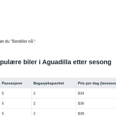
r du "Bestiller nå":
opulære biler i Aguadilla etter sesong
Passasjerer
Bagasjekapasitet
Pris per dag (lavseso
5
2
$34
5
2
$36
5
2
$38