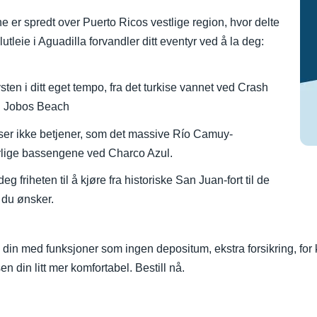
 er spredt over Puerto Ricos vestlige region, hvor delte
ilutleie i Aguadilla forvandler ditt eventyr ved å la deg:
ten i ditt eget tempo, fra det turkise vannet ved Crash
ed Jobos Beach
er ikke betjener, som det massive Río Camuy-
lige bassengene ved Charco Azul.
eg friheten til å kjøre fra historiske San Juan-fort til de
 du ønsker.
n din med funksjoner som ingen depositum, ekstra forsikring, for 
en din litt mer komfortabel. Bestill nå.