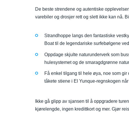
De beste strendene og autentiske opplevelsene
varebiler og drosjer rett og slett ikke kan nå. B
Strandhoppe langs den fantastiske vestkys
Boat til de legendariske surfebølgene v
Oppdage skjulte naturunderverk som buss
hulesystemet og de smaragdgrønne natur
Få enkel tilgang til hele øya, noe som gir d
tåkete stiene i El Yunque-regnskogen når
Ikke gå glipp av sjansen til å oppgradere ture
kjørelengde, ingen kredittkort og mer. Gjør reis