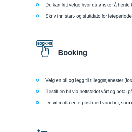
Du kan fritt velge hvor du ønsker å hente k
Skriv inn start- og sluttdato for leieperiod
Booking
Velg en bil og legg til tilleggstjenester (f
Bestill en bil via nettstedet vårt og betal p
Du vil motta en e-post med voucher, som in