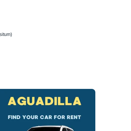
situm)