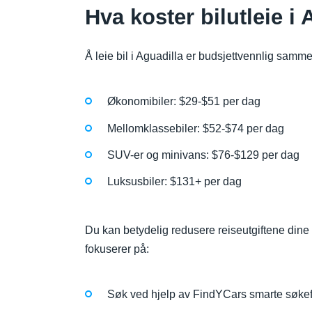
Hva koster bilutleie i
Å leie bil i Aguadilla er budsjettvennlig samm
Økonomibiler: $29-$51 per dag
Mellomklassebiler: $52-$74 per dag
SUV-er og minivans: $76-$129 per dag
Luksusbiler: $131+ per dag
Du kan betydelig redusere reiseutgiftene dine v
fokuserer på:
Søk ved hjelp av FindYCars smarte søkefi