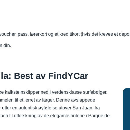
oucher, pass, førerkort og et kredittkort (hvis det kreves et depo
n din.
illa: Best av FindYCar
e kalksteinsklipper ned i verdensklasse surfebølger,
len til et lerret av farger. Denne avslappede
 etter en autentisk øyfølelse utover San Juan, fra
each til utforskning av de eldgamle hulene i Parque de