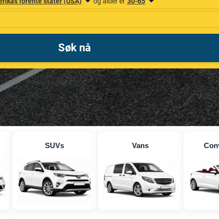
SUVs
Vans
Conv