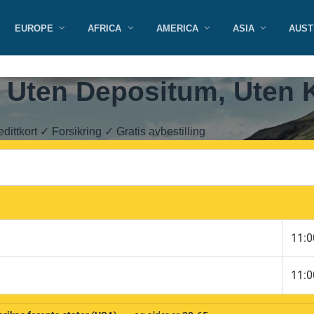
EUROPE
AFRICA
AMERICA
ASIA
AUST
: Uten Depositum, Uten K
dittkort ✓ Forsikring ✓ Gratis avbestilling