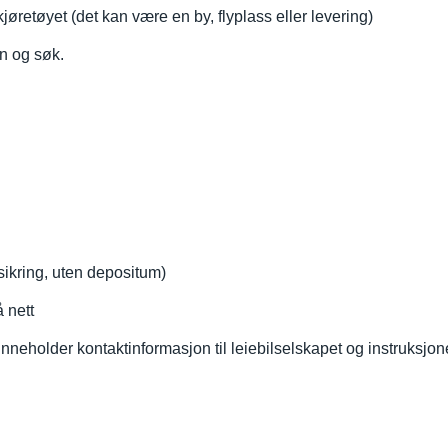
jøretøyet (det kan være en by, flyplass eller levering)
en og søk.
orsikring, uten depositum)
å nett
neholder kontaktinformasjon til leiebilselskapet og instruksjone