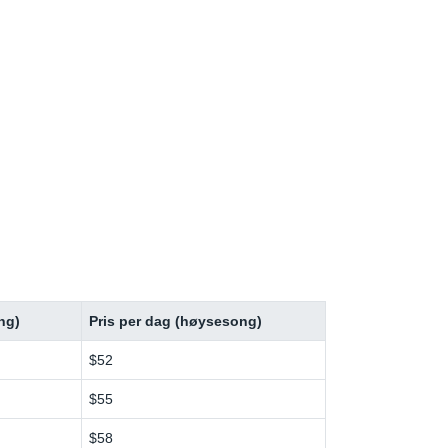
ng)
Pris per dag (høysesong)
$52
$55
$58